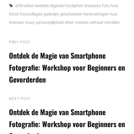
Tags,
afdrukken
beelden
digitale fotolijsten
dressoirs
foto huis
foto's
fotocollages
galerijen
geschenken
herinneringen
huis
interieur
muur
persoonlijkheid
sfeer creëren
verhaal vertellen
Berichtnavigatie
Previous
PREV POST
Post
Ontdek de Magie van Smartphone
Fotografie: Workshop voor Beginners en
Gevorderden
Next
NEXT POST
Post
Ontdek de Magie van Smartphone
Fotografie: Workshop voor Beginners en