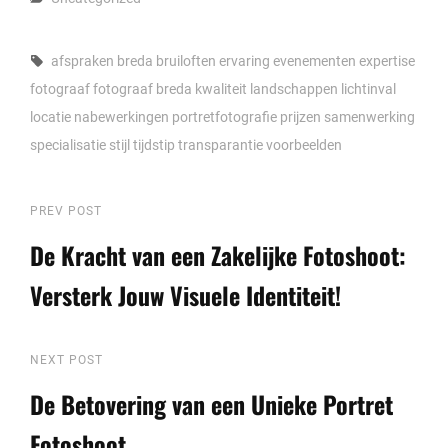
Tags,
afspraken
breda
bruiloften
ervaring
evenementen
expertise
fotograaf
fotograaf breda
kwaliteit
landschappen
lichtinval
locatie
nabewerkingen
portretfotografie
prijzen
samenwerking
specialisatie
stijl
tijdstip
transparantie
voorbeelden
Berichtnavigatie
Previous
PREV POST
Post
De Kracht van een Zakelijke Fotoshoot:
Versterk Jouw Visuele Identiteit!
Next
NEXT POST
Post
De Betovering van een Unieke Portret
Fotoshoot