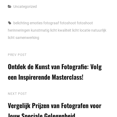
Categories
Uncategorized
Tags,
belichting
emoties
fotograaf fotoshoot
fotoshoot
herinneringen
kunstmatig licht
kwaliteit
licht
locatie
natuurlijk
licht
samenwerking
Berichtnavigatie
Previous
PREV POST
Post
Ontdek de Kunst van Fotografie: Volg
een Inspirerende Masterclass!
Next
NEXT POST
Post
Vergelijk Prijzen van Fotografen voor
Jouw Speciale Gelegenheid