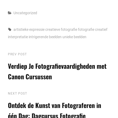
Categories
Uncategorized
Tags,
artistieke expressie
creatieve fotografie
fotografie creatief
interpretatie
intrigerende beelden
unieke beelden
Berichtnavigatie
Previous
PREV POST
Post
Verdiep Je Fotografievaardigheden met
Canon Cursussen
Next
NEXT POST
Post
Ontdek de Kunst van Fotograferen in
één Dag: Dagcursus Fotografie