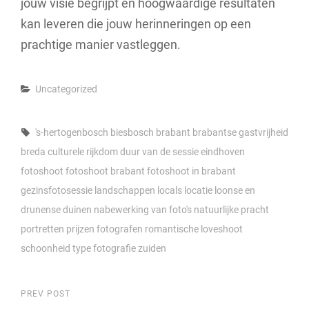
jouw visie begrijpt en hoogwaardige resultaten
kan leveren die jouw herinneringen op een
prachtige manier vastleggen.
Categories
Uncategorized
Tags,
's-hertogenbosch
biesbosch
brabant
brabantse gastvrijheid
breda
culturele rijkdom
duur van de sessie
eindhoven
fotoshoot
fotoshoot brabant
fotoshoot in brabant
gezinsfotosessie
landschappen
locals
locatie
loonse en
drunense duinen
nabewerking van foto's
natuurlijke pracht
portretten
prijzen fotografen
romantische loveshoot
schoonheid
type fotografie
zuiden
Berichtnavigatie
Previous
PREV POST