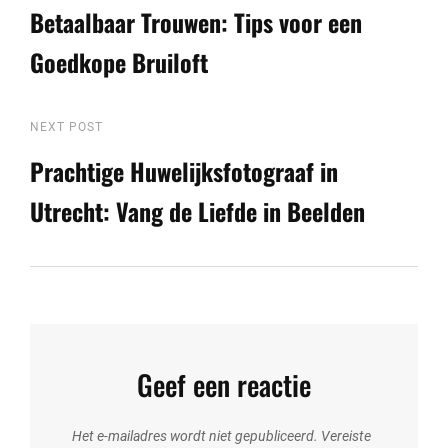
Post
Betaalbaar Trouwen: Tips voor een
Goedkope Bruiloft
Next
NEXT POST
Post
Prachtige Huwelijksfotograaf in
Utrecht: Vang de Liefde in Beelden
Geef een reactie
Het e-mailadres wordt niet gepubliceerd.
Vereiste