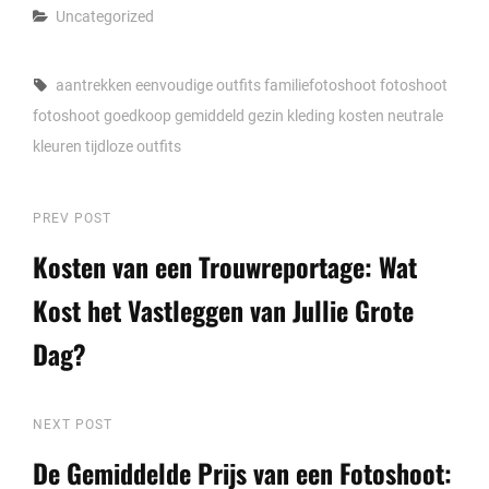
Categories
Uncategorized
Tags,
aantrekken
eenvoudige outfits
familiefotoshoot
fotoshoot
fotoshoot goedkoop
gemiddeld
gezin
kleding
kosten
neutrale
kleuren
tijdloze outfits
Berichtnavigatie
Previous
PREV POST
Post
Kosten van een Trouwreportage: Wat
Kost het Vastleggen van Jullie Grote
Dag?
Next
NEXT POST
Post
De Gemiddelde Prijs van een Fotoshoot: