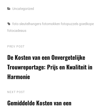
Categories
Uncategorized
Tags,
foto sleutelhangers
fotomokken
fotopuzzels
goedkope
fotocadeaus
Berichtnavigatie
Previous
PREV POST
Post
De Kosten van een Onvergetelijke
Trouwreportage: Prijs en Kwaliteit in
Harmonie
Next
NEXT POST
Post
Gemiddelde Kosten van een