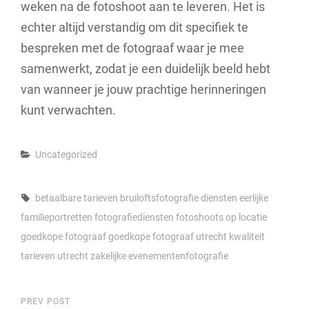
weken na de fotoshoot aan te leveren. Het is
echter altijd verstandig om dit specifiek te
bespreken met de fotograaf waar je mee
samenwerkt, zodat je een duidelijk beeld hebt
van wanneer je jouw prachtige herinneringen
kunt verwachten.
Categories
Uncategorized
Tags,
betaalbare tarieven
bruiloftsfotografie
diensten
eerlijke
familieportretten
fotografiediensten
fotoshoots op locatie
goedkope fotograaf
goedkope fotograaf utrecht
kwaliteit
tarieven
utrecht
zakelijke evenementenfotografie
Berichtnavigatie
Previous
PREV POST