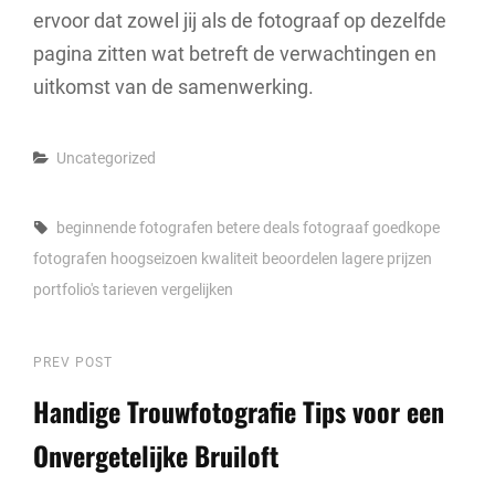
ervoor dat zowel jij als de fotograaf op dezelfde
pagina zitten wat betreft de verwachtingen en
uitkomst van de samenwerking.
Categories
Uncategorized
Tags,
beginnende fotografen
betere deals
fotograaf
goedkope
fotografen
hoogseizoen
kwaliteit beoordelen
lagere prijzen
portfolio's
tarieven vergelijken
Berichtnavigatie
Previous
PREV POST
Post
Handige Trouwfotografie Tips voor een
Onvergetelijke Bruiloft