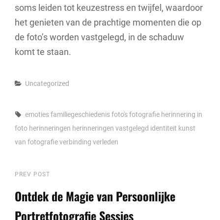
soms leiden tot keuzestress en twijfel, waardoor
het genieten van de prachtige momenten die op
de foto’s worden vastgelegd, in de schaduw
komt te staan.
Categories
Uncategorized
Tags,
emoties
familiegeschiedenis
foto's
fotografie
herinnering in
foto
herinneringen
herinneringen vastgelegd
identiteit
kunst
van fotografie
verbinding
verleden
Berichtnavigatie
Previous
PREV POST
Post
Ontdek de Magie van Persoonlijke
Portretfotografie Sessies