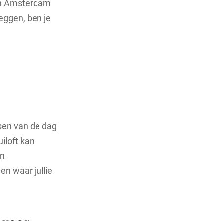
 in Amsterdam
eggen, ben je
ssen van de dag
uiloft kan
en
en waar jullie