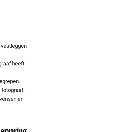
t vastleggen
graaf heeft
begrepen.
 fotograaf.
e wensen en
ervaring