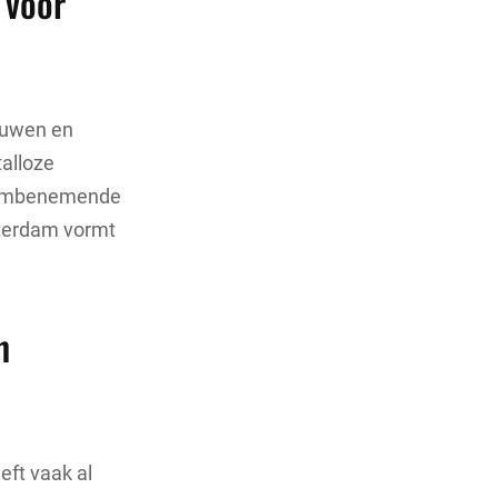
 voor
ouwen en
talloze
adembenemende
sterdam vormt
n
eft vaak al