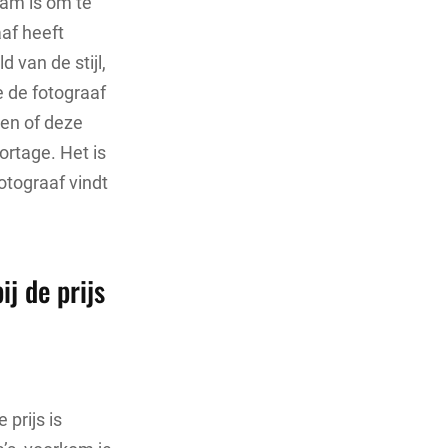
dam is om te
af heeft
 van de stijl,
e de fotograaf
len of deze
ortage. Het is
otograaf vindt
j de prijs
prijs is