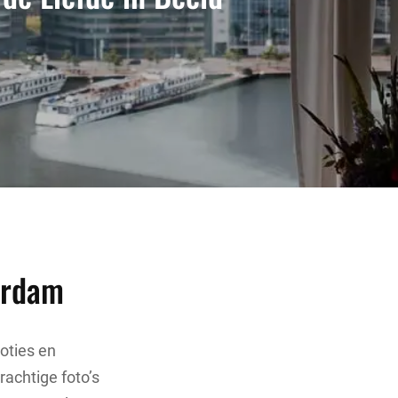
erdam
moties en
achtige foto’s