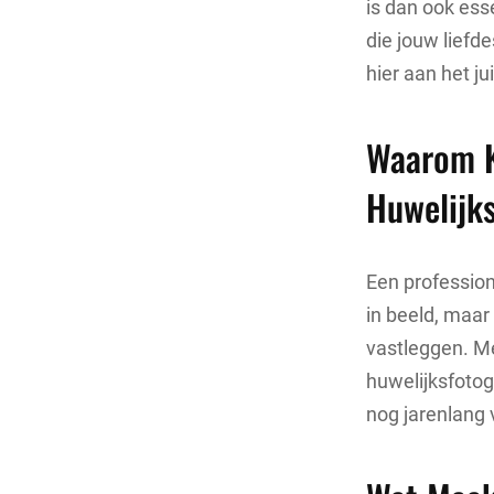
is dan ook ess
die jouw liefd
hier aan het ju
Waarom K
Huwelijk
Een profession
in beeld, maar 
vastleggen. Me
huwelijksfotog
nog jarenlang 