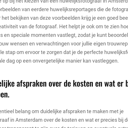
e tip bij het kiezen van een huwelijksfotograaf in Amster
beelden van eerdere huwelijksreportages die de fotogra
het bekijken van deze voorbeelden krijg je een goed beeld
eativiteit van de fotograaf. Het helpt je ook om te zien ho
ls en speciale momenten vastlegt, zodat je kunt beoorde
 jouw wensen en verwachtingen voor jullie eigen trouwrep
e stap om ervoor te zorgen dat je de perfecte huwelijksf
ciale dag op een onvergetelijke manier kan vastleggen.
lijke afspraken over de kosten en wat er bi
pen.
entieel belang om duidelijke afspraken te maken met je
raaf in Amsterdam over de kosten en wat er precies bij de 