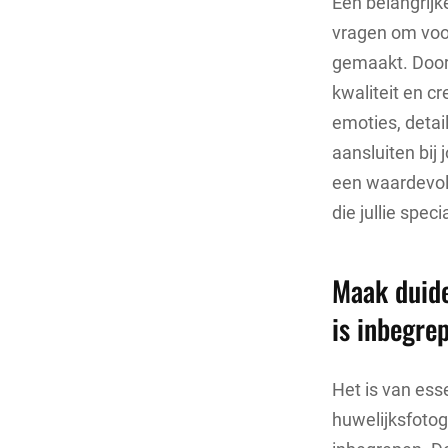
Een belangrijk
vragen om voor
gemaakt. Door 
kwaliteit en cr
emoties, detai
aansluiten bij
een waardevoll
die jullie spe
Maak duide
is inbegre
Het is van ess
huwelijksfotog