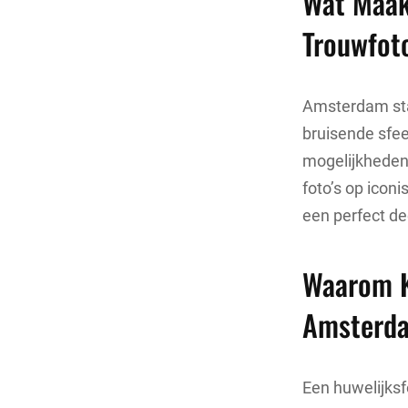
Wat Maak
Trouwfot
Amsterdam sta
bruisende sfeer
mogelijkheden
foto’s op ico
een perfect de
Waarom K
Amsterd
Een huwelijksf