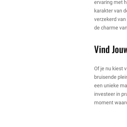
ervaring met h
karakter van de
verzekerd van 
de charme van
Vind Jou
Of je nu kiest
bruisende plei
een unieke man
investeer in pr
moment waarop 