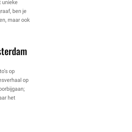
t unieke
raaf, ben je
len, maar ook
msterdam
to’s op
desverhaal op
oorbijgaan;
aar het