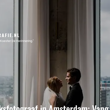
AFIE.NL
Koester De Herinnering."
ksfotograaf in Amsterdam: Vang 