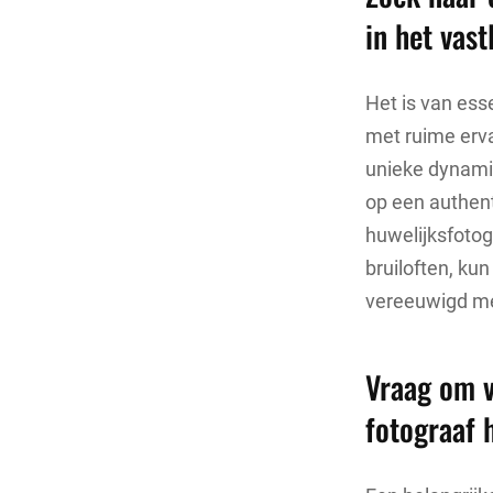
in het vast
Het is van ess
met ruime erva
unieke dynami
op een authent
huwelijksfotog
bruiloften, kun
vereeuwigd met
Vraag om v
fotograaf 