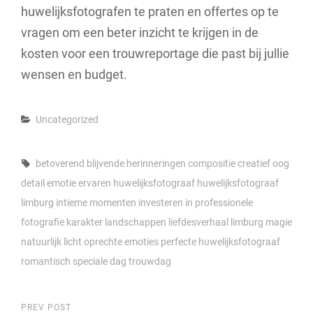
huwelijksfotografen te praten en offertes op te
vragen om een beter inzicht te krijgen in de
kosten voor een trouwreportage die past bij jullie
wensen en budget.
Categories
Uncategorized
Tags,
betoverend
blijvende herinneringen
compositie
creatief oog
detail
emotie
ervaren
huwelijksfotograaf
huwelijksfotograaf
limburg
intieme momenten
investeren in professionele
fotografie
karakter
landschappen
liefdesverhaal
limburg
magie
natuurlijk licht
oprechte emoties
perfecte huwelijksfotograaf
romantisch
speciale dag
trouwdag
Previous
PREV POST