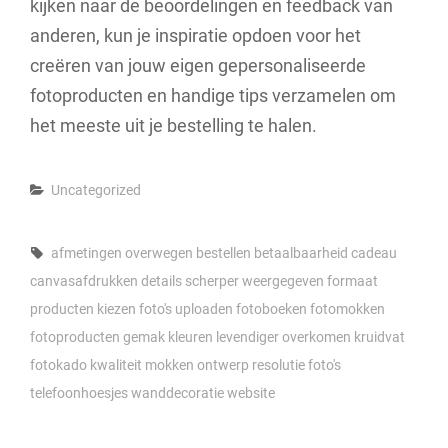
kijken naar de beoordelingen en feedback van
anderen, kun je inspiratie opdoen voor het
creëren van jouw eigen gepersonaliseerde
fotoproducten en handige tips verzamelen om
het meeste uit je bestelling te halen.
Categories
Uncategorized
Tags,
afmetingen overwegen
bestellen
betaalbaarheid
cadeau
canvasafdrukken
details scherper weergegeven
formaat
producten kiezen
foto's uploaden
fotoboeken
fotomokken
fotoproducten
gemak
kleuren levendiger overkomen
kruidvat
fotokado
kwaliteit
mokken
ontwerp
resolutie foto's
telefoonhoesjes
wanddecoratie
website