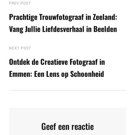
Berichtnavigatie
Previous
PREV POST
Post
Prachtige Trouwfotograaf in Zeeland:
Vang Jullie Liefdesverhaal in Beelden
Next
NEXT POST
Post
Ontdek de Creatieve Fotograaf in
Emmen: Een Lens op Schoonheid
Geef een reactie