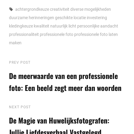
Tags,
achtergrondkeuze
creativiteit
diverse mogelijkheden
duurzame herinneringen
geschikte locatie
investering
kledingkeuze
kwaliteit
natuurlijk licht
persoonlijke aandacht
professionaliteit
professionele foto
professionele foto laten
maken
Berichtnavigatie
Previous
PREV POST
Post
De meerwaarde van een professionele
foto: Een beeld zegt meer dan woorden
Next
NEXT POST
Post
De Magie van Huwelijksfotografen:
Jullie Liefdesverhaal Vastgelegd