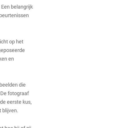
Een belangrijk
ebeurtenissen
icht op het
 geposeerde
kken en
 beelden die
 De fotograaf
 de eerste kus,
blijven.