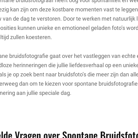
tane bruidsfotograaf heeft oog voor spontaniteit en weet 
ezig kan zijn om deze kostbare momenten vast te leggen
w van de dag te verstoren. Door te werken met natuurlijk l
osities kunnen unieke en emotioneel geladen foto’s wor
altijd zullen koesteren.
ne bruidsfotografie gaat over het vastleggen van echte
jdloze herinneringen die jullie liefdesverhaal op een unie
als je op zoek bent naar bruidsfoto’s die meer zijn dan al
erweeg dan om te kiezen voor spontane bruidsfotografie
nering aan jullie speciale dag.
lde Vragen over Spontane Bruidsfot