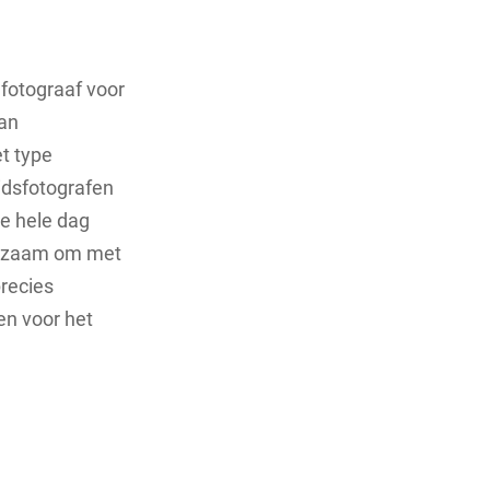
 fotograaf voor
van
et type
idsfotografen
de hele dag
aadzaam om met
precies
en voor het