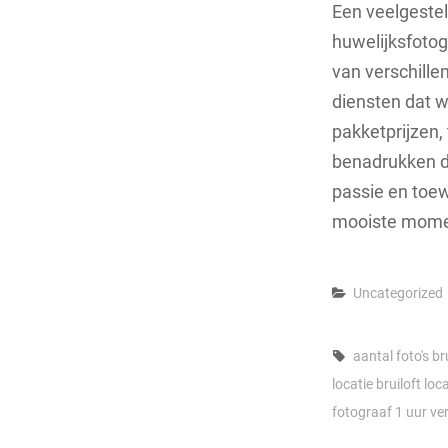
Een veelgestel
huwelijksfotog
van verschillen
diensten dat 
pakketprijzen,
benadrukken da
passie en toew
mooiste momen
Categories
Uncategorized
Tags,
aantal foto's
br
locatie bruiloft
loc
fotograaf 1 uur
ve