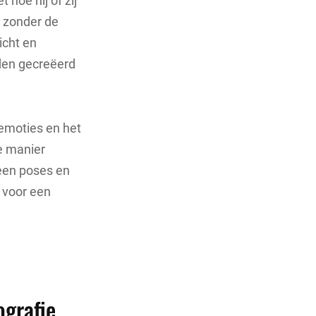
hoe hij of zij
 zonder de
icht en
den gecreëerd
 emoties en het
ke manier
leen poses en
 voor een
ografie