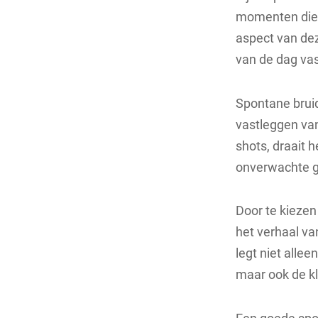
momenten die 
aspect van dez
van de dag va
Spontane bruid
vastleggen va
shots, draait 
onverwachte 
Door te kiezen
het verhaal va
legt niet alle
maar ook de kl