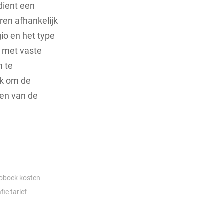
dient een
ren afhankelijk
gio en het type
 met vaste
m te
ok om de
gen van de
toboek
kosten
fie
tarief