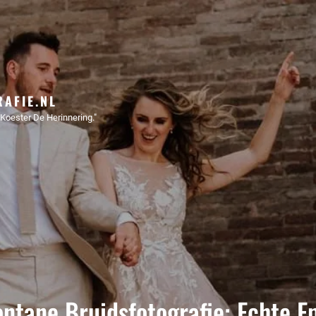
AFIE.NL
Koester De Herinnering."
ntane Bruidsfotografie: Echte E