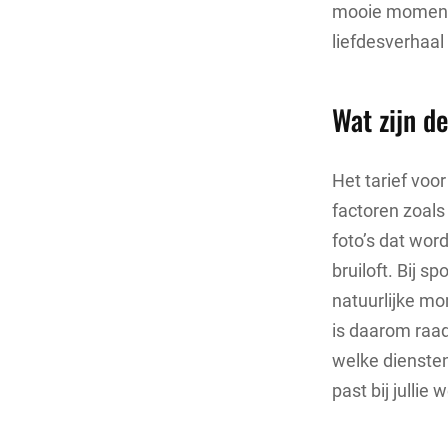
mooie momente
liefdesverhaal
Wat zijn d
Het tarief voor
factoren zoals
foto’s dat wor
bruiloft. Bij s
natuurlijke mo
is daarom raad
welke dienste
past bij jullie