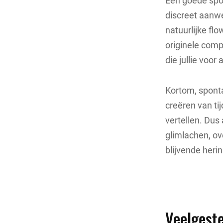
Een goede spon
discreet aanw
natuurlijke flo
originele comp
die jullie voor 
Kortom, sponta
creëren van ti
vertellen. Dus 
glimlachen, ov
blijvende herin
Veelgeste