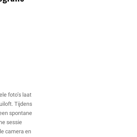
le foto’s laat
iloft. Tijdens
 een spontane
me sessie
 de camera en