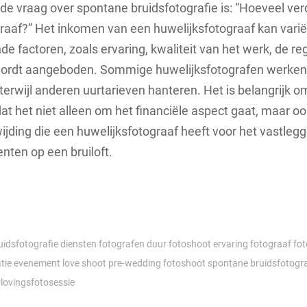
de vraag over spontane bruidsfotografie is: “Hoeveel ver
raaf?” Het inkomen van een huwelijksfotograaf kan varië
de factoren, zoals ervaring, kwaliteit van het werk, de re
wordt aangeboden. Sommige huwelijksfotografen werken
 terwijl anderen uurtarieven hanteren. Het is belangrijk o
t het niet alleen om het financiële aspect gaat, maar o
ijding die een huwelijksfotograaf heeft voor het vastleg
ten op een bruiloft.
uidsfotografie
diensten fotografen
duur fotoshoot
ervaring fotograaf
fo
atie evenement
love shoot
pre-wedding fotoshoot
spontane bruidsfotogra
rlovingsfotosessie