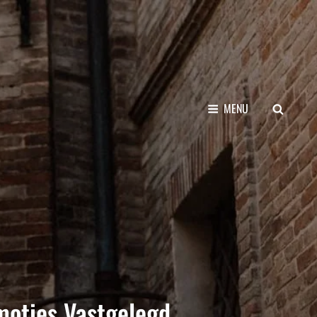
SEARCH
MENU
moties Vastgelegd