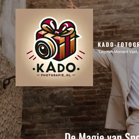
KADO-FOTOGR
"Leg Het Moment Vast, 
De Magie van Spo