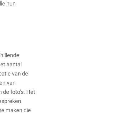
die hun
chillende
het aantal
catie van de
gen van
de foto’s. Het
bespreken
te maken die