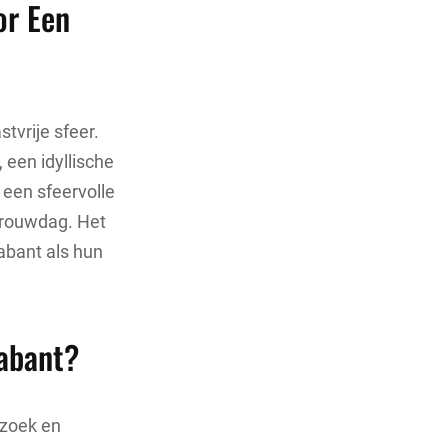
or Een
tvrije sfeer.
 een idyllische
 een sfeervolle
 trouwdag. Het
abant als hun
rabant?
rzoek en