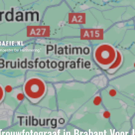
AFIE.NL
Koester De Herinnering."
Trouwfotograaf in Brabant Voor J