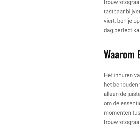
trouwfotograaf
tastbaar blijve
viert, ben je o
dag perfect ka
Waarom E
Het inhuren van
het behouden v
alleen de juis
om de essentie
momenten tuss
trouwfotograaf