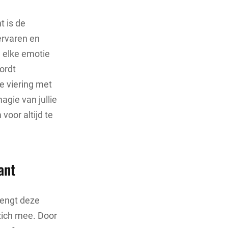
t is de
ervaren en
, elke emotie
wordt
e viering met
agie van jullie
voor altijd te
ant
rengt deze
zich mee. Door