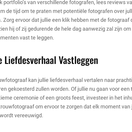
k portfolio’s van verschillende fotografen, lees reviews v
m de tijd om te praten met potentiële fotografen over ju
Zorg ervoor dat jullie een klik hebben met de fotograaf di
ien hij of zij gedurende de hele dag aanwezig zal zijn om 
omenten vast te leggen.
ie Liefdesverhaal Vastleggen
wfotograaf kan jullie liefdesverhaal vertalen naar prach
aren gekoesterd zullen worden. Of jullie nu gaan voor een 
intieme ceremonie of een groots feest, investeer in het in
trouwfotograaf om ervoor te zorgen dat elk moment van ju
d wordt vereeuwigd.