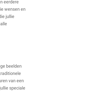
an eerdere
llie wensen en
e jullie
alle
tige beelden
traditionele
huren van een
llie speciale