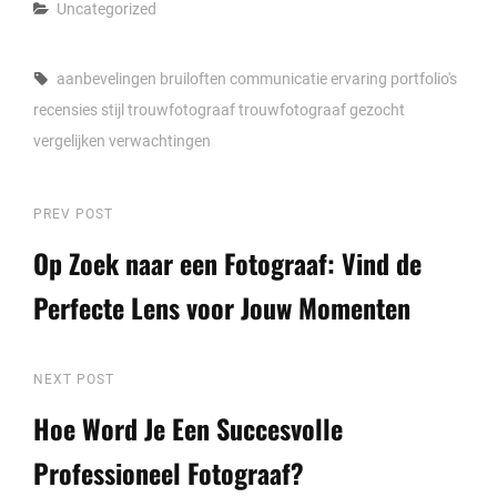
Categories
Uncategorized
Tags,
aanbevelingen
bruiloften
communicatie
ervaring
portfolio's
recensies
stijl
trouwfotograaf
trouwfotograaf gezocht
vergelijken
verwachtingen
Berichtnavigatie
Previous
PREV POST
Post
Op Zoek naar een Fotograaf: Vind de
Perfecte Lens voor Jouw Momenten
Next
NEXT POST
Post
Hoe Word Je Een Succesvolle
Professioneel Fotograaf?