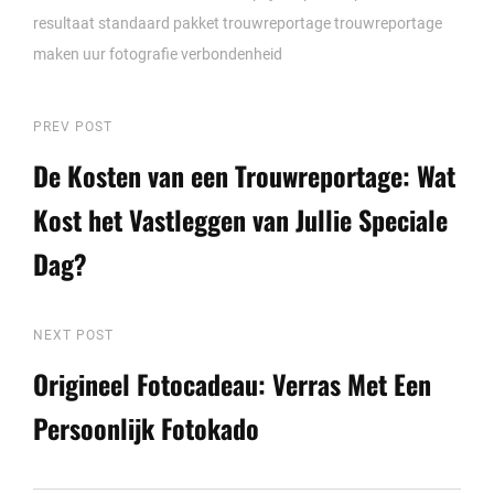
resultaat
standaard pakket
trouwreportage
trouwreportage
maken
uur fotografie
verbondenheid
Berichtnavigatie
Previous
PREV POST
Post
De Kosten van een Trouwreportage: Wat
Kost het Vastleggen van Jullie Speciale
Dag?
Next
NEXT POST
Post
Origineel Fotocadeau: Verras Met Een
Persoonlijk Fotokado