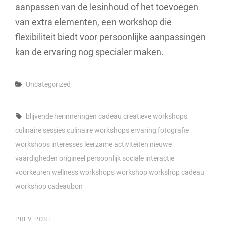
aanpassen van de lesinhoud of het toevoegen
van extra elementen, een workshop die
flexibiliteit biedt voor persoonlijke aanpassingen
kan de ervaring nog specialer maken.
Categories
Uncategorized
Tags,
blijvende herinneringen
cadeau
creatieve workshops
culinaire sessies
culinaire workshops
ervaring
fotografie
workshops
interesses
leerzame activiteiten
nieuwe
vaardigheden
origineel
persoonlijk
sociale interactie
voorkeuren
wellness workshops
workshop
workshop cadeau
workshop cadeaubon
Berichtnavigatie
Previous
PREV POST