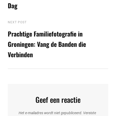
Dag
Next
NEXT POST
Post
Prachtige Familiefotografie in
Groningen: Vang de Banden die
Verbinden
Geef een reactie
Het e-mailadres wordt niet gepubliceerd.
Vereiste