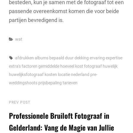
besteden, kun je samen met de fotograaf tot een
passende overeenkomst komen die voor beide
partijen bevredigend is.
Categories
wat
Tags,
afdrukken
albums
bepaald
duur dekking
ervaring
expertise
extra's
factoren
gemiddelde
hoeveel kost fotograaf huwelijk
huwelijksfotograaf
kosten
locatie
nederland
pre-
weddingshoots
prijsbepaling
tarieven
Berichtnavigatie
Previous
PREV POST
Post
Professionele Bruiloft Fotograaf in
Gelderland: Vang de Magie van Jullie