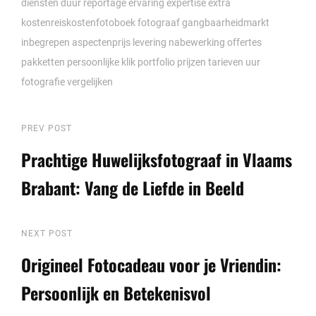
diensten
duur reportage
ervaring
expertise
extra
kostenreiskostenfotoboek
fotograaf
gangbaarheidmarkt
inbegrepen aspectenprijs
levering
nabewerking
offertes
pakketten
persoonlijke klik
portfolio
prijzen
tarieven
uur
fotografie
vergelijken
Berichtnavigatie
Previous
PREV POST
Post
Prachtige Huwelijksfotograaf in Vlaams
Brabant: Vang de Liefde in Beeld
Next
NEXT POST
Post
Origineel Fotocadeau voor je Vriendin:
Persoonlijk en Betekenisvol