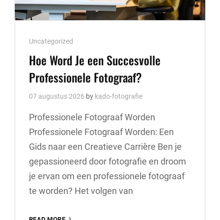
Cat
Uncategorized
Links
Hoe Word Je een Succesvolle
Professionele Fotograaf?
07 augustus 2026
by
kado-fotografie
Professionele Fotograaf Worden
Professionele Fotograaf Worden: Een
Gids naar een Creatieve Carrière Ben je
gepassioneerd door fotografie en droom
je ervan om een professionele fotograaf
te worden? Het volgen van
HOE
READ MORE