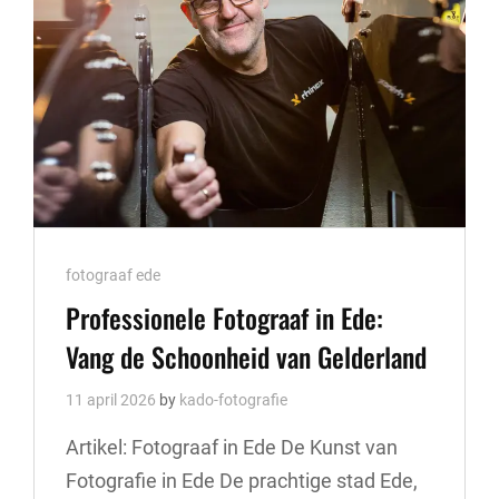
STAD
Cat
fotograaf ede
Links
Professionele Fotograaf in Ede:
Vang de Schoonheid van Gelderland
11 april 2026
by
kado-fotografie
Artikel: Fotograaf in Ede De Kunst van
Fotografie in Ede De prachtige stad Ede,