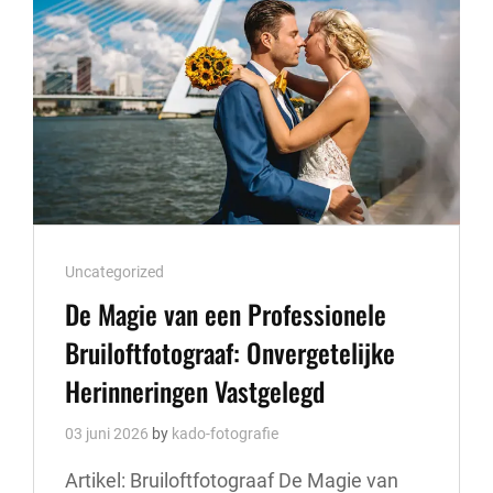
CURSUS!
Cat
Uncategorized
Links
De Magie van een Professionele
Bruiloftfotograaf: Onvergetelijke
Herinneringen Vastgelegd
03 juni 2026
by
kado-fotografie
Artikel: Bruiloftfotograaf De Magie van