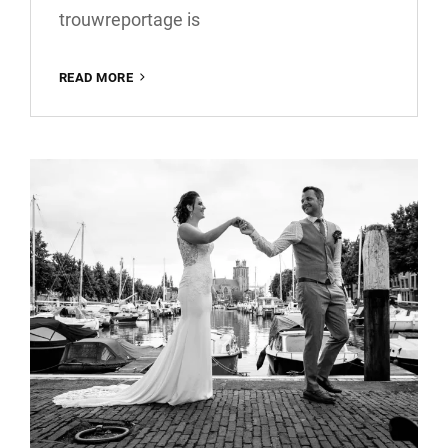
trouwreportage is
DE
READ MORE
KOSTEN
VAN
EEN
TROUWREPORTAGE:
WAT
KOST
HET
VASTLEGGEN
VAN
JULLIE
SPECIALE
DAG?