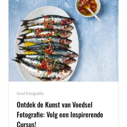
HOLLAND:
VANG
DE
MOOISTE
MOMENTEN
VAN
JULLIE
SPECIALE
DAG
Cat
food fotografie
Links
Ontdek de Kunst van Voedsel
Fotografie: Volg een Inspirerende
Cursus!