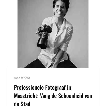
JOUW
MOOISTE
MOMENTEN
Cat
maastricht
Links
Professionele Fotograaf in
Maastricht: Vang de Schoonheid van
de Stad