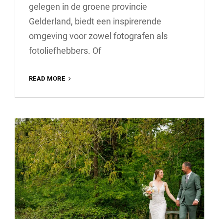
gelegen in de groene provincie
Gelderland, biedt een inspirerende
omgeving voor zowel fotografen als
fotoliefhebbers. Of
PROFESSIONELE
READ MORE
FOTOGRAAF
IN
EDE:
VANG
DE
SCHOONHEID
VAN
GELDERLAND