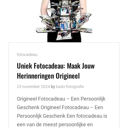
HERINNERING
Cat
fotocadeau
Links
Uniek Fotocadeau: Maak Jouw
Herinneringen Origineel
25 november 2024
by
kado-fotografie
Origineel Fotocadeau – Een Persoonlijk
Geschenk Origineel Fotocadeau – Een
Persoonlijk Geschenk Een fotocadeau is
een van de meest persoonlijke en