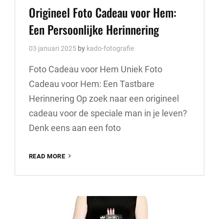
Links
Origineel Foto Cadeau voor Hem:
Een Persoonlijke Herinnering
03 januari 2025
by
kado-fotografie
Foto Cadeau voor Hem Uniek Foto
Cadeau voor Hem: Een Tastbare
Herinnering Op zoek naar een origineel
cadeau voor de speciale man in je leven?
Denk eens aan een foto
ORIGINEEL
READ MORE
FOTO
CADEAU
VOOR
HEM:
EEN
PERSOONLIJKE