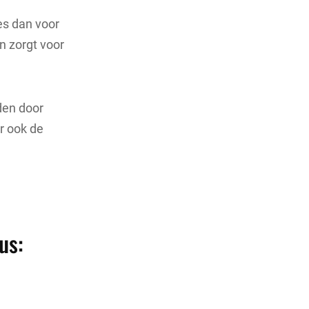
es dan voor
n zorgt voor
den door
ar ook de
us: