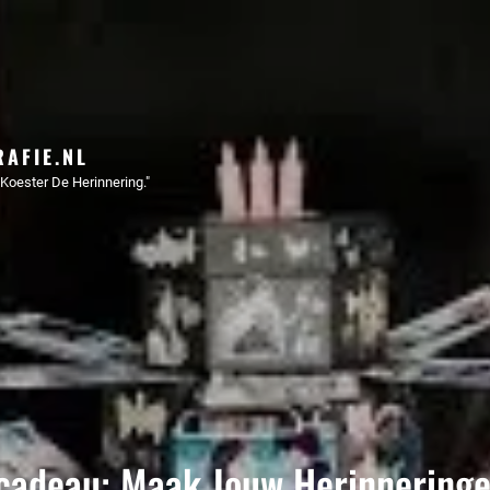
AFIE.NL
Koester De Herinnering."
cadeau: Maak Jouw Herinneringe