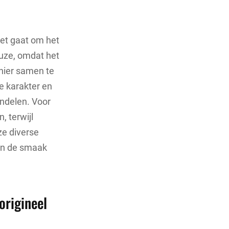
 het gaat om het
euze, omdat het
nier samen te
e karakter en
undelen. Voor
, terwijl
ze diverse
 in de smaak
origineel