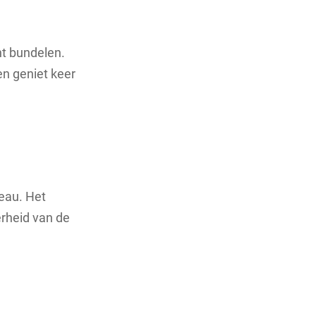
nt bundelen.
n geniet keer
deau. Het
erheid van de