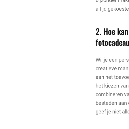
bijzonder make
altijd gekoest
2. Hoe kan
fotocadea
Wil je een per
creatieve man
aan het toevo
het kiezen van 
combineren van
besteden aan d
geef je niet al