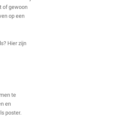
ft of gewoon
even op een
s? Hier zijn
amen te
en en
ls poster.