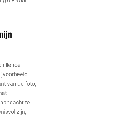
ng die voor
mijn
chillende
ijvoorbeeld
t van de foto,
het
 aandacht te
isvol zijn,