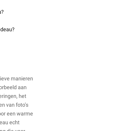
u?
cadeau?
atieve manieren
oorbeeld aan
ringen, het
en van foto’s
voor een warme
deau echt