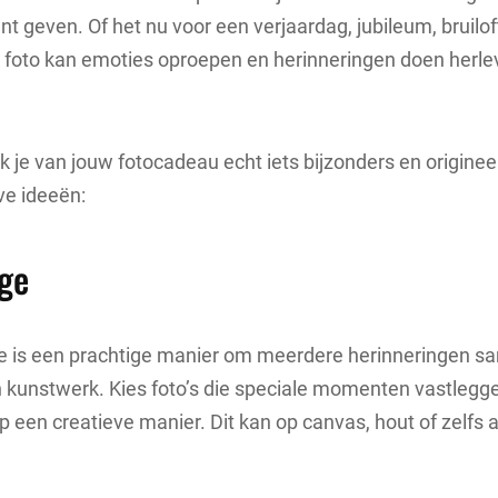
t geven. Of het nu voor een verjaardag, jubileum, bruilo
n foto kan emoties oproepen en herinneringen doen herl
.
je van jouw fotocadeau echt iets bijzonders en origineel
ve ideeën:
age
ge is een prachtige manier om meerdere herinneringen s
 kunstwerk. Kies foto’s die speciale momenten vastlegg
p een creatieve manier. Dit kan op canvas, hout of zelfs a