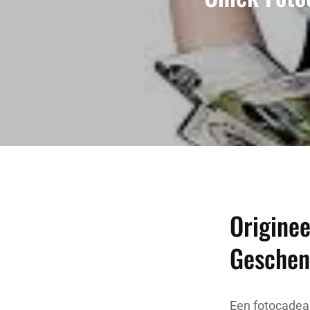
Originee
Gesche
Een fotocadeau