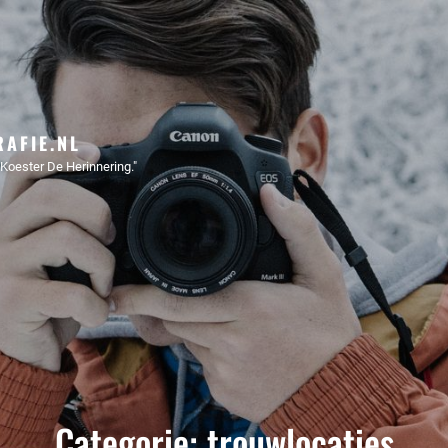
AFIE.NL
Koester De Herinnering."
Categorie:
trouwlocaties