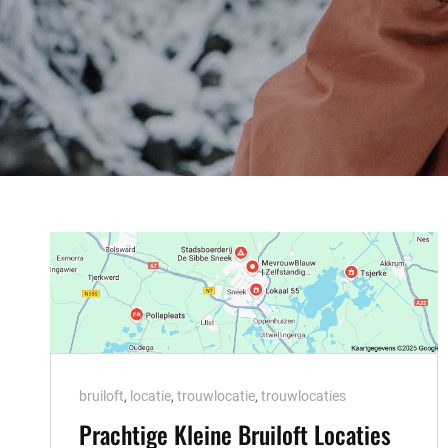
Cat
bruiloft
,
locatie
,
trouwlocatie
,
trouwlocaties
Links
Prachtige Kleine Bruiloft Locaties