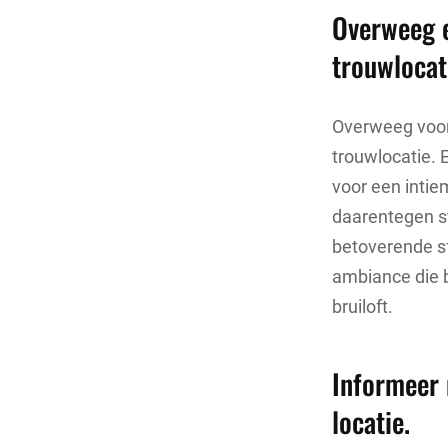
Overweeg e
trouwlocat
Overweeg voor 
trouwlocatie. 
voor een inti
daarentegen st
betoverende sf
ambiance die b
bruiloft.
Informeer 
locatie.