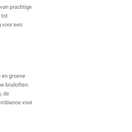
 van prachtige
 tot
g voor een
n en groene
e bruiloften.
, de
 ambiance voor