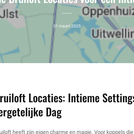
31 maart 2025
ruiloft Locaties: Intieme Setting
ergetelijke Dag
uiloft heeft zijn eigen charme en magie. Voor koppels di