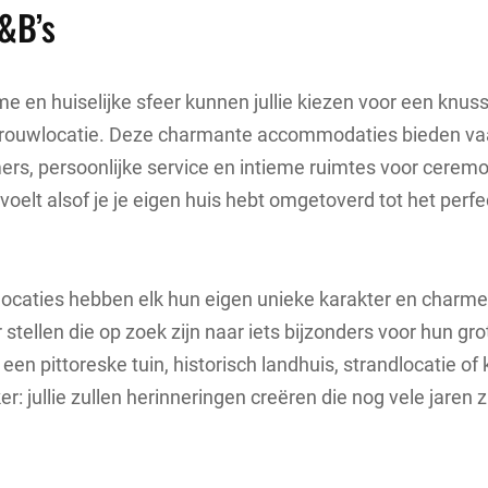
&B’s
me en huiselijke sfeer kunnen jullie kiezen voor een knus
 trouwlocatie. Deze charmante accommodaties bieden va
ers, persoonlijke service en intieme ruimtes voor cerem
 voelt alsof je je eigen huis hebt omgetoverd tot het perf
t locaties hebben elk hun eigen unieke karakter en charm
r stellen die op zoek zijn naar iets bijzonders voor hun grot
een pittoreske tuin, historisch landhuis, strandlocatie o
er: jullie zullen herinneringen creëren die nog vele jaren z