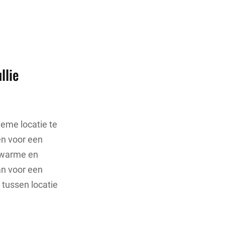
llie
tieme locatie te
zen voor een
n warme en
aan voor een
 tussen locatie