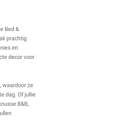
se Bed &
ak prachtig
onies en
ecte decor voor
e, waardoor ze
e dag. Of jullie
f knusse B&B,
ullen