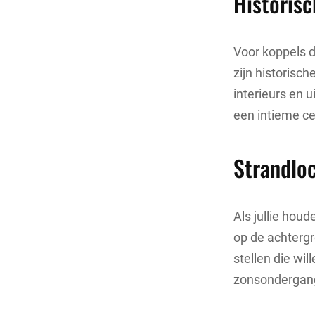
Historis
Voor koppels d
zijn historisc
interieurs en 
een intieme ce
Strandloc
Als jullie hou
op de achtergr
stellen die wi
zonsondergang 