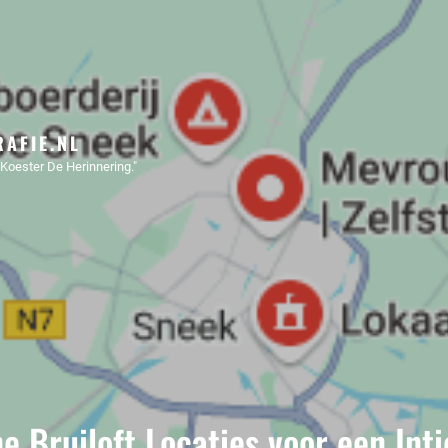
AFIE.NL
Koester De Herinnering."
ne Bruiloft Locaties voor een In