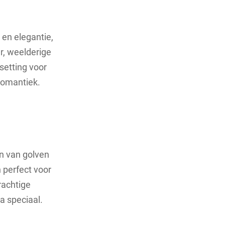
 en elegantie,
ur, weelderige
setting voor
romantiek.
en van golven
 perfect voor
rachtige
a speciaal.