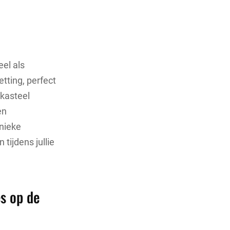
eel als
etting, perfect
kasteel
en
unieke
tijdens jullie
es op de