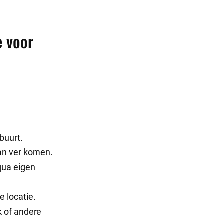
e voor
buurt.
an ver komen.
qua eigen
 locatie.
k of andere