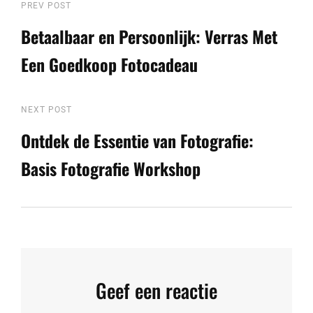
Berichtnavigatie
Previous
PREV POST
Post
Betaalbaar en Persoonlijk: Verras Met
Een Goedkoop Fotocadeau
Next
NEXT POST
Post
Ontdek de Essentie van Fotografie:
Basis Fotografie Workshop
Geef een reactie