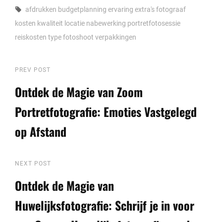
Tags,
afdrukken
budgetplanning
ervaring
extra's
fotograaf
kosten
kwaliteit
locatie
nabewerking
portretfotosessie
reiskosten
type fotoshoot
verpakkingen
Berichtnavigatie
Previous
PREV POST
Post
Ontdek de Magie van Zoom
Portretfotografie: Emoties Vastgelegd
op Afstand
Next
NEXT POST
Post
Ontdek de Magie van
Huwelijksfotografie: Schrijf je in voor