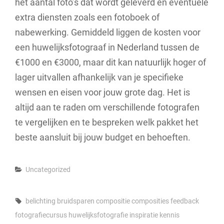
het aantal foto’s dat wordt geleverd en eventuele
extra diensten zoals een fotoboek of
nabewerking. Gemiddeld liggen de kosten voor
een huwelijksfotograaf in Nederland tussen de
€1000 en €3000, maar dit kan natuurlijk hoger of
lager uitvallen afhankelijk van je specifieke
wensen en eisen voor jouw grote dag. Het is
altijd aan te raden om verschillende fotografen
te vergelijken en te bespreken welk pakket het
beste aansluit bij jouw budget en behoeften.
Categories
Uncategorized
Tags,
belichting
bruidsparen
compositie
composities
feedback
fotografiecursus
huwelijksfotografie
inspiratie
kennis