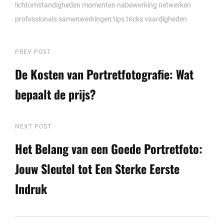
lichtomstandigheden
momenten
nabewerking
netwerken
professionals
samenwerkingen
tips
tricks
vaardigheden
Berichtnavigatie
Previous
PREV POST
Post
De Kosten van Portretfotografie: Wat
bepaalt de prijs?
Next
NEXT POST
Post
Het Belang van een Goede Portretfoto:
Jouw Sleutel tot Een Sterke Eerste
Indruk