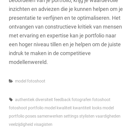
beoordelen van je portfolio, krijg je waardevolle
inzichten en adviezen die je kunnen helpen om je
presentatie te verfijnen en te optimaliseren. Het
ontvangen van constructieve kritiek van mensen
met ervaring en expertise kan je portfolio naar
een hoger niveau tillen en je helpen om de juiste
indruk te maken in de competitieve
modellenwereld.
Categories
model fotoshoot
Tags,
authentiek
diversiteit
feedback
fotografen
fotoshoot
fotoshoot portfolio model
kwaliteit
kwantiteit
looks
model
portfolio
poses
samenwerken
settings
stylisten
vaardigheden
veelzijdigheid
visagisten