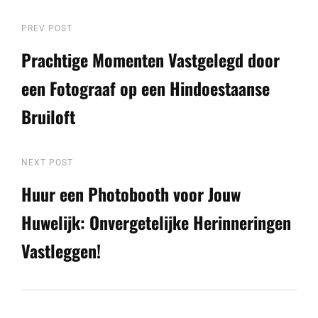
Berichtnavigatie
Previous
PREV POST
Post
Prachtige Momenten Vastgelegd door
een Fotograaf op een Hindoestaanse
Bruiloft
Next
NEXT POST
Post
Huur een Photobooth voor Jouw
Huwelijk: Onvergetelijke Herinneringen
Vastleggen!