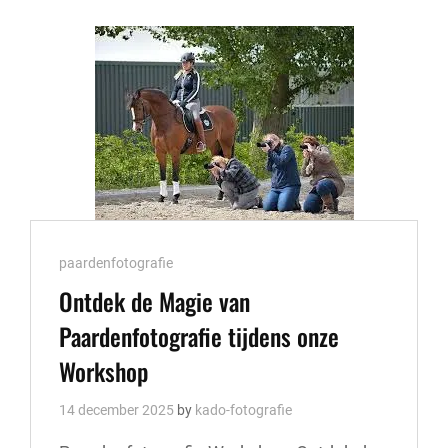
JE
MOBIELE
TELEFOON:
ONTDEK
DE
MAGIE
VAN
MOBIELE
BEELDEN
Cat
paardenfotografie
Links
Ontdek de Magie van
Paardenfotografie tijdens onze
Workshop
14 december 2025
by
kado-fotografie