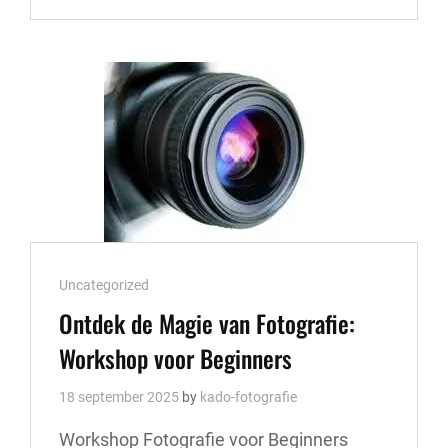
ARCHITECTUURFOTOGRAFIE:
ONTDEK
DE
SCHOONHEID
VAN
GEBOUWEN
Cat
Uncategorized
Links
Ontdek de Magie van Fotografie:
Workshop voor Beginners
18 september 2025
by
kado-fotografie
Workshop Fotografie voor Beginners