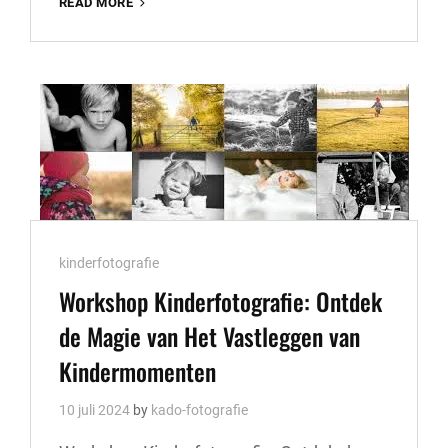
DE
READ MORE
MEERWAARDE
VAN
EEN
STUDENT
FOTOGRAAF
BIJ
JOUW
BRUILOFT
Cat
kinderfotografie
Links
Workshop Kinderfotografie: Ontdek
de Magie van Het Vastleggen van
Kindermomenten
10 juli 2024
by
kado-fotografie