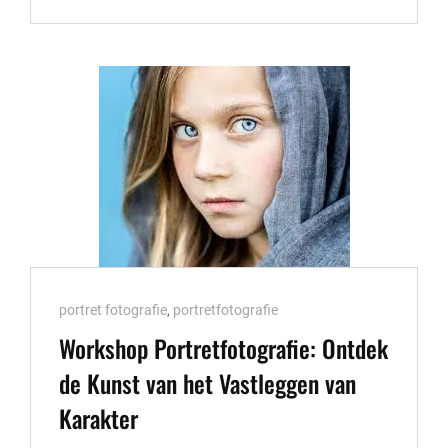
DE
KUNST
VAN
FOTOGRAFEREN
MET
EEN
CANON
FOTOGRAFIE
CURSUS
Cat
portret fotografie
,
portretfotografie
Links
Workshop Portretfotografie: Ontdek
de Kunst van het Vastleggen van
Karakter