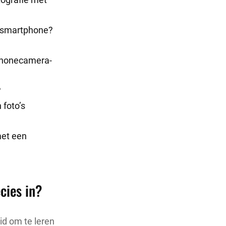
t smartphone?
tphonecamera-
?
 foto’s
met een
cies in?
id om te leren