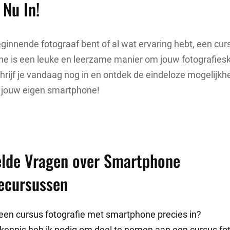
 Nu In!
eginnende fotograaf bent of al wat ervaring hebt, een cur
 is een leuke en leerzame manier om jouw fotografieski
hrijf je vandaag nog in en ontdek de eindeloze mogelijk
t jouw eigen smartphone!
elde Vragen over Smartphone
iecursussen
een cursus fotografie met smartphone precies in?
kennis heb ik nodig om deel te nemen aan een cursus fo