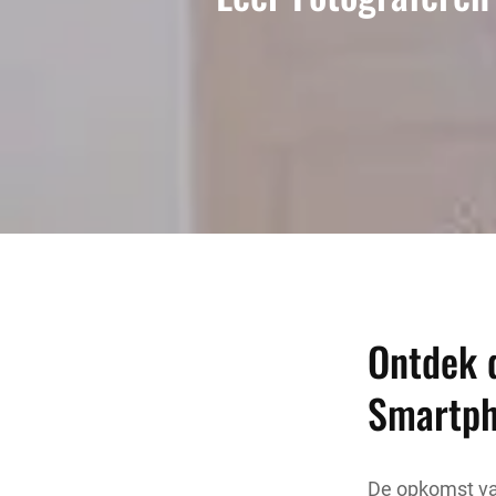
Ontdek d
Smartp
De opkomst va