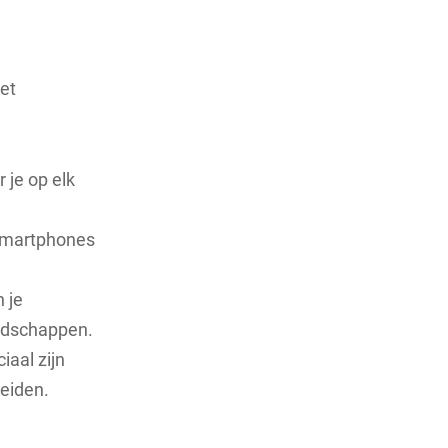
met
 je op elk
 smartphones
 je
andschappen.
iaal zijn
eiden.