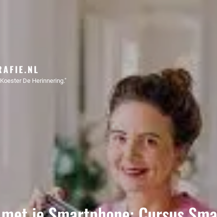
AFIE.NL
Koester De Herinnering."
 met je Smartphone: Cursus Sma