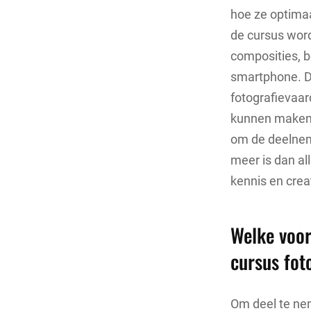
hoe ze optima
de cursus word
composities, b
smartphone. De
fotografievaar
kunnen maken m
om de deelneme
meer is dan al
kennis en crea
Welke voor
cursus fot
Om deel te ne