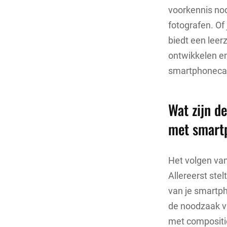
voorkennis nod
fotografen. Of
biedt een lee
ontwikkelen e
smartphonecam
Wat zijn d
met smart
Het volgen van
Allereerst ste
van je smartph
de noodzaak va
met compositie