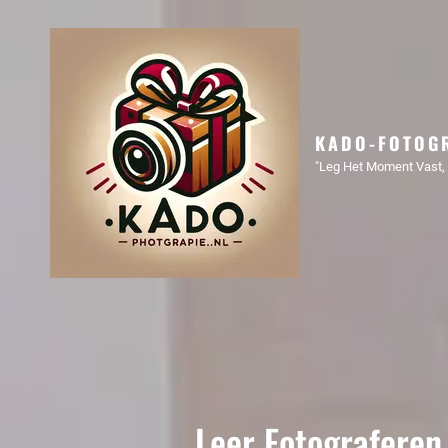
KADO-FOTOGR
"Leg Het Moment Vast, 
Leer Fotograferen