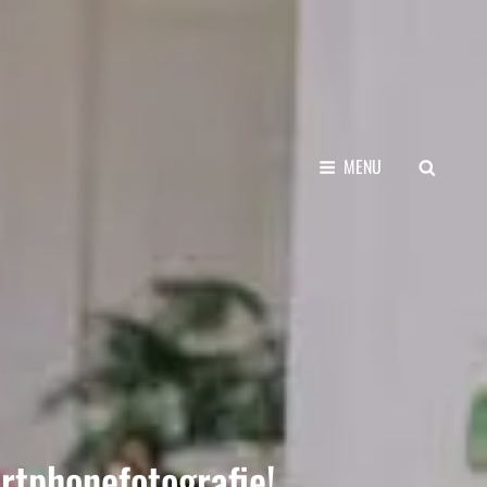
SEARCH
MENU
rtphonefotografie!