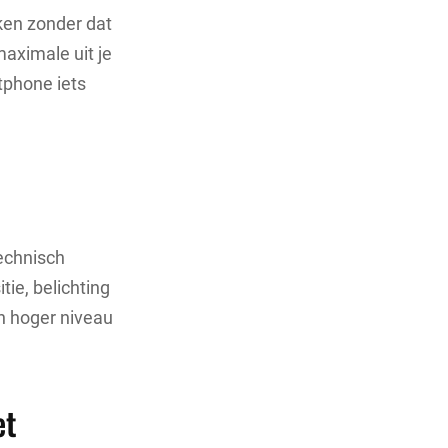
ken zonder dat
maximale uit je
tphone iets
technisch
ie, belichting
en hoger niveau
et