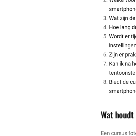
smartphon
Wat zijn d
Hoe lang d
Wordt er t
instellinge
Zijn er pr
Kan ik na h
tentoonstel
Biedt de cu
smartphone
Wat houdt 
Een cursus fo