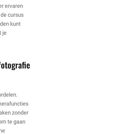
er ervaren
, de cursus
eden kunt
 je
fotografie
ordelen.
merafuncties
maken zonder
 om te gaan
che