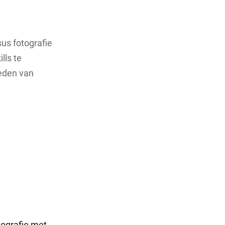
sus fotografie
lls te
heden van
tografie met