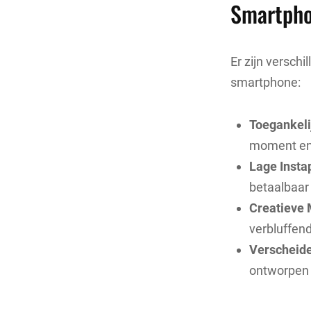
Smartph
Er zijn versch
smartphone:
Toegankeli
moment en 
Lage Insta
betaalbaar 
Creatieve 
verbluffen
Verscheide
ontworpen 