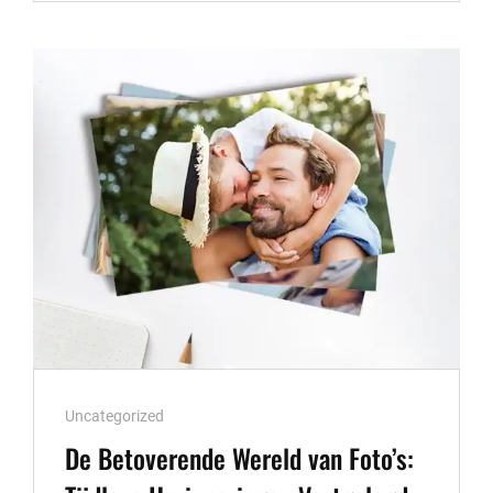
VAN
EEN
PROFESSIONELE
BRUILOFTSFOTOGRAAF:
EMOTIES
VASTGELEGD
IN
BEELDEN
Cat
Uncategorized
Links
De Betoverende Wereld van Foto’s: