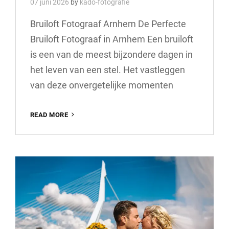
07 juni 2026
by
kado-fotografie
Bruiloft Fotograaf Arnhem De Perfecte
Bruiloft Fotograaf in Arnhem Een bruiloft
is een van de meest bijzondere dagen in
het leven van een stel. Het vastleggen
van deze onvergetelijke momenten
PROFESSIONELE
READ MORE
BRUILOFT
FOTOGRAAF
IN
ARNHEM:
VANG
DE
MAGIE
VAN
JULLIE
TROUWDAG