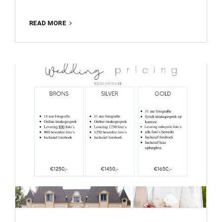
DE
READ MORE
BETOVERING
VAN
HET
FOTOHOKJE:
ONVERGETELIJKE
HERINNERINGEN
IN
BEELD