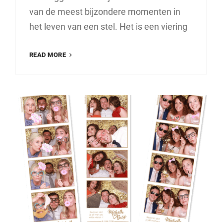
van de meest bijzondere momenten in
het leven van een stel. Het is een viering
DE
READ MORE
MAGIE
VAN
EEN
PROFESSIONELE
BRUILOFTFOTOGRAAF:
ONVERGETELIJKE
HERINNERINGEN
VASTGELEGD