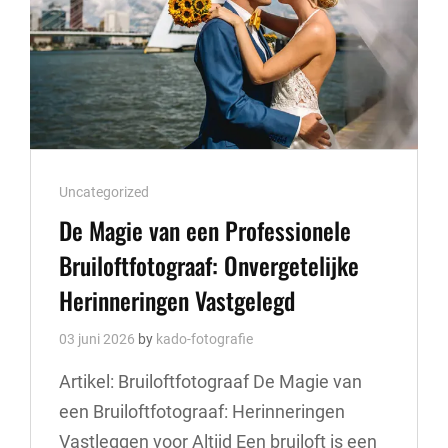
Cat
Uncategorized
Links
De Magie van een Professionele
Bruiloftfotograaf: Onvergetelijke
Herinneringen Vastgelegd
03 juni 2026
by
kado-fotografie
Artikel: Bruiloftfotograaf De Magie van
een Bruiloftfotograaf: Herinneringen
Vastleggen voor Altijd Een bruiloft is een