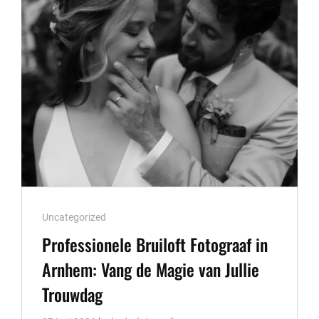
BANDEN
DIE
VERBINDEN
Cat
Uncategorized
Links
Professionele Bruiloft Fotograaf in
Arnhem: Vang de Magie van Jullie
Trouwdag