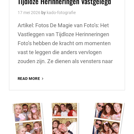
Tijdloze Herinneringen Vastgelegd
17 mei 2026
by
kado-fotografie
Artikel: Fotos De Magie van Foto’s: Het
Vastleggen van Tijdloze Herinneringen
Foto’s hebben de kracht om momenten
vast te leggen die anders vervlogen
zouden zijn. Ze dienen als vensters naar
DE
READ MORE
BETOVERENDE
WERELD
VAN
FOTO’S:
TIJDLOZE
HERINNERINGEN
VASTGELEGD