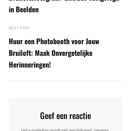
in Beelden
Next
NEXT POST
Post
Huur een Photobooth voor Jouw
Bruiloft: Maak Onvergetelijke
Herinneringen!
Geef een reactie
Het e-mailadres wordt niet gepubliceerd.
Vereiste