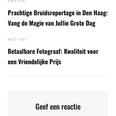
Berichtnavigatie
Previous
PREV POST
Post
Prachtige Bruidsreportage in Den Haag:
Vang de Magie van Jullie Grote Dag
Next
NEXT POST
Post
Betaalbare Fotograaf: Kwaliteit voor
een Vriendelijke Prijs
Geef een reactie