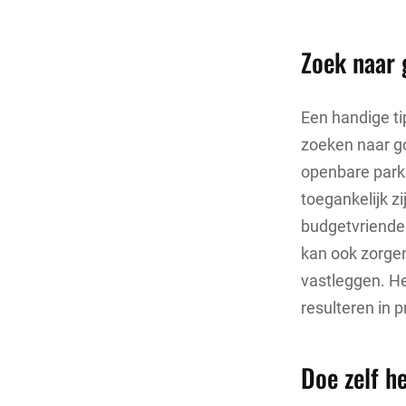
Zoek naar 
Een handige ti
zoeken naar go
openbare parke
toegankelijk z
budgetvriendel
kan ook zorge
vastleggen. H
resulteren in p
Doe zelf h