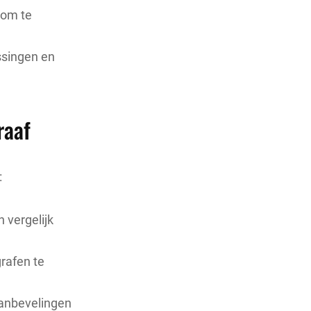
 om te
ssingen en
raaf
:
 vergelijk
grafen te
aanbevelingen