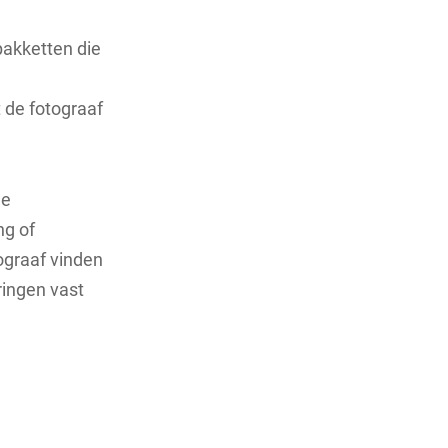
pakketten die
 de fotograaf
de
ng of
ograaf vinden
ringen vast