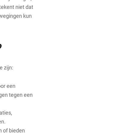
tekent niet dat
erwegingen kun
?
 zijn:
oor een
ijgen tegen een
aties,
en.
n of bieden