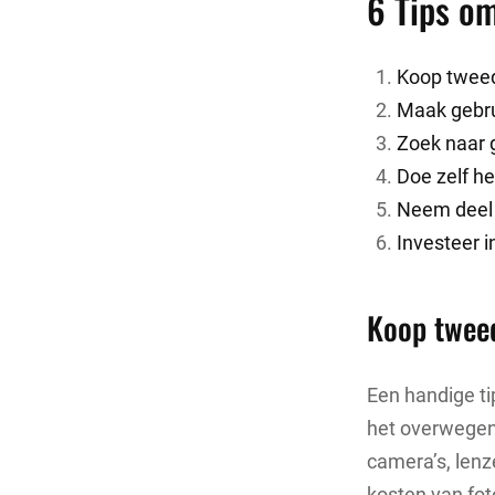
6 Tips o
Koop tweed
Maak gebru
Zoek naar g
Doe zelf he
Neem deel 
Investeer i
Koop tweed
Een handige ti
het overwegen
camera’s, lenz
kosten van fo