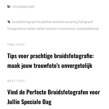
Categories
Uncategorized
Tags,
bruidsfotograaf
bruiloften
emoties
ervaring
fotograaf
fotograferen
leiden
liefde
tarieven
trouwfoto's
voorbeeldfoto's
Berichtnavigatie
Previous
PREV POST
Post
Tips voor prachtige bruidsfotografie:
maak jouw trouwfoto’s onvergetelijk
Next
NEXT POST
Post
Vind de Perfecte Bruidsfotografen voor
Jullie Speciale Dag