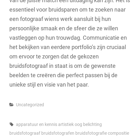
van de juiste match een uitdaging kan zijn. Het is
essentieel voor bruidsparen om te zoeken naar
een fotograaf wiens werk aansluit bij hun
persoonlijke smaak en de sfeer die ze willen
vastleggen op hun trouwdag. Communicatie en
het bekijken van eerdere portfolio’s zijn cruciaal
om ervoor te zorgen dat de gekozen
bruidsfotograaf in staat is om de gewenste
beelden te creëren die perfect passen bij de
unieke stijl en visie van het paar.
Categories
Uncategorized
Tags,
apparatuur en kennis
artistiek oog
belichting
bruidsfotograaf
bruidsfotografen
bruidsfotografie
compositie