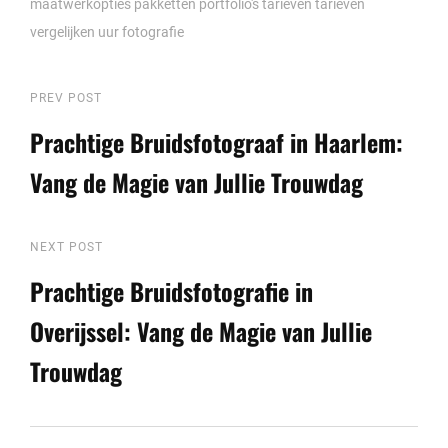
maatwerkopties
pakketten
portfolio's
tarieven
tarieven
vergelijken
uur fotografie
Berichtnavigatie
Previous
PREV POST
Post
Prachtige Bruidsfotograaf in Haarlem:
Vang de Magie van Jullie Trouwdag
Next
NEXT POST
Post
Prachtige Bruidsfotografie in
Overijssel: Vang de Magie van Jullie
Trouwdag