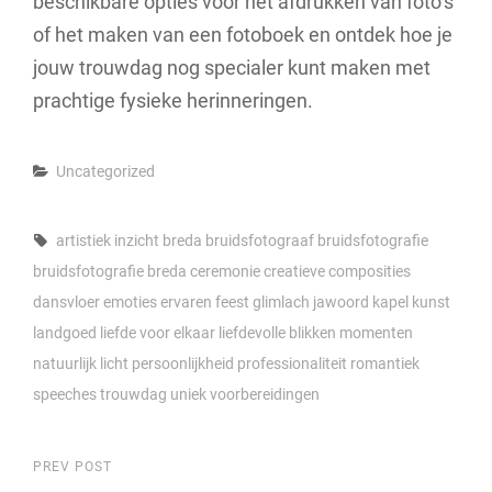
beschikbare opties voor het afdrukken van foto’s
of het maken van een fotoboek en ontdek hoe je
jouw trouwdag nog specialer kunt maken met
prachtige fysieke herinneringen.
Categories
Uncategorized
Tags,
artistiek inzicht
breda
bruidsfotograaf
bruidsfotografie
bruidsfotografie breda
ceremonie
creatieve composities
dansvloer
emoties
ervaren
feest
glimlach
jawoord
kapel
kunst
landgoed
liefde voor elkaar
liefdevolle blikken
momenten
natuurlijk licht
persoonlijkheid
professionaliteit
romantiek
speeches
trouwdag
uniek
voorbereidingen
Berichtnavigatie
Previous
PREV POST