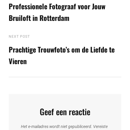
Post
Professionele Fotograaf voor Jouw
Bruiloft in Rotterdam
Next
NEXT POST
Post
Prachtige Trouwfoto’s om de Liefde te
Vieren
Geef een reactie
Het e-mailadres wordt niet gepubliceerd.
Vereiste