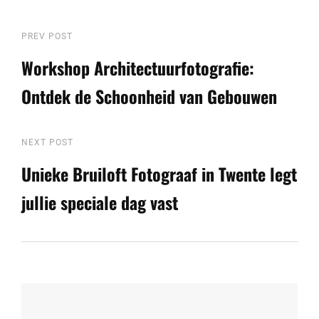
Berichtnavigatie
Previous
PREV POST
Post
Workshop Architectuurfotografie:
Ontdek de Schoonheid van Gebouwen
Next
NEXT POST
Post
Unieke Bruiloft Fotograaf in Twente legt
jullie speciale dag vast