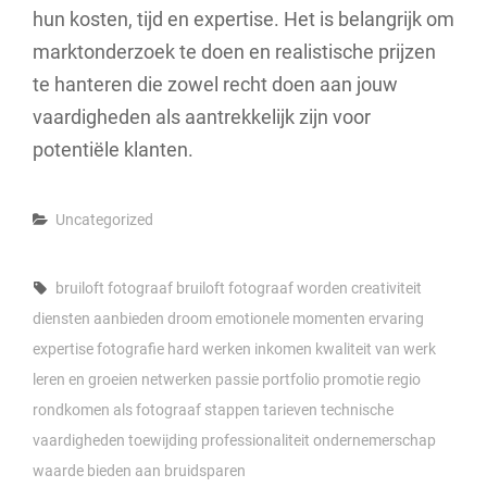
hun kosten, tijd en expertise. Het is belangrijk om
marktonderzoek te doen en realistische prijzen
te hanteren die zowel recht doen aan jouw
vaardigheden als aantrekkelijk zijn voor
potentiële klanten.
Categories
Uncategorized
Tags,
bruiloft fotograaf
bruiloft fotograaf worden
creativiteit
diensten aanbieden
droom
emotionele momenten
ervaring
expertise
fotografie
hard werken
inkomen
kwaliteit van werk
leren en groeien
netwerken
passie
portfolio
promotie
regio
rondkomen als fotograaf
stappen
tarieven
technische
vaardigheden
toewijding professionaliteit ondernemerschap
waarde bieden aan bruidsparen