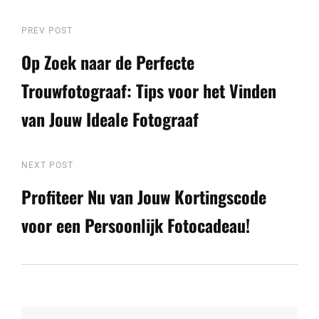
Berichtnavigatie
Previous
PREV POST
Post
Op Zoek naar de Perfecte
Trouwfotograaf: Tips voor het Vinden
van Jouw Ideale Fotograaf
Next
NEXT POST
Post
Profiteer Nu van Jouw Kortingscode
voor een Persoonlijk Fotocadeau!