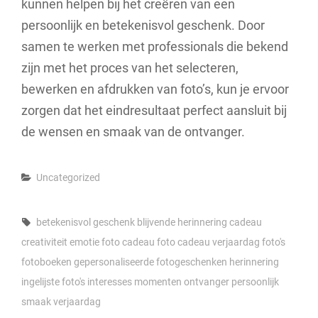
kunnen helpen bij het creëren van een
persoonlijk en betekenisvol geschenk. Door
samen te werken met professionals die bekend
zijn met het proces van het selecteren,
bewerken en afdrukken van foto’s, kun je ervoor
zorgen dat het eindresultaat perfect aansluit bij
de wensen en smaak van de ontvanger.
Categories
Uncategorized
Tags,
betekenisvol geschenk
blijvende herinnering
cadeau
creativiteit
emotie
foto cadeau
foto cadeau verjaardag
foto's
fotoboeken
gepersonaliseerde fotogeschenken
herinnering
ingelijste foto's
interesses
momenten
ontvanger
persoonlijk
smaak
verjaardag