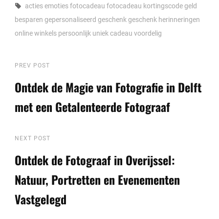
Tags,
acties
emoties
fotocadeau
fotocadeau kortingscode
geld
besparen
gepersonaliseerd geschenk
geschenk
herinneringen
online winkels
persoonlijk
uniek cadeau
voordelig
Berichtnavigatie
Previous
PREV POST
Post
Ontdek de Magie van Fotografie in Delft
met een Getalenteerde Fotograaf
Next
NEXT POST
Post
Ontdek de Fotograaf in Overijssel:
Natuur, Portretten en Evenementen
Vastgelegd