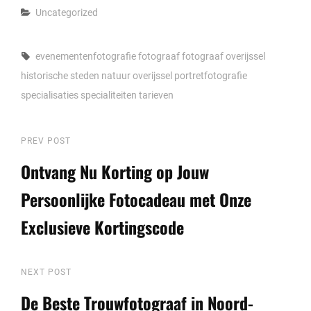
Categories
Uncategorized
Tags,
evenementenfotografie
fotograaf
fotograaf overijssel
historische steden
natuur
overijssel
portretfotografie
specialisaties
specialiteiten
tarieven
Berichtnavigatie
Previous
PREV POST
Post
Ontvang Nu Korting op Jouw
Persoonlijke Fotocadeau met Onze
Exclusieve Kortingscode
Next
NEXT POST
Post
De Beste Trouwfotograaf in Noord-