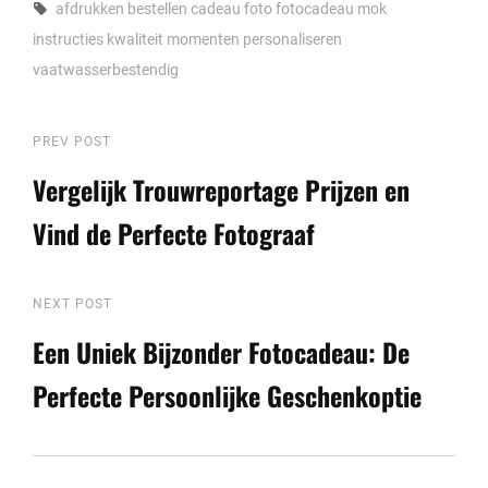
Tags,
afdrukken
bestellen
cadeau
foto
fotocadeau mok
instructies
kwaliteit
momenten
personaliseren
vaatwasserbestendig
Berichtnavigatie
Previous
PREV POST
Post
Vergelijk Trouwreportage Prijzen en
Vind de Perfecte Fotograaf
Next
NEXT POST
Post
Een Uniek Bijzonder Fotocadeau: De
Perfecte Persoonlijke Geschenkoptie