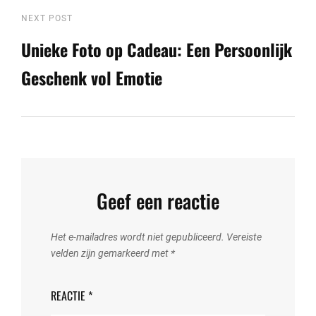
Next
NEXT POST
Post
Unieke Foto op Cadeau: Een Persoonlijk
Geschenk vol Emotie
Geef een reactie
Het e-mailadres wordt niet gepubliceerd.
Vereiste
velden zijn gemarkeerd met
*
REACTIE
*