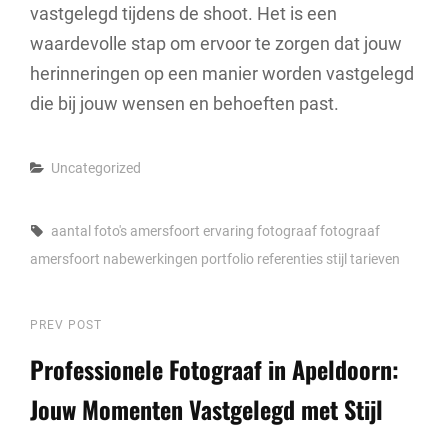
vastgelegd tijdens de shoot. Het is een
waardevolle stap om ervoor te zorgen dat jouw
herinneringen op een manier worden vastgelegd
die bij jouw wensen en behoeften past.
Categories
Uncategorized
Tags,
aantal foto's
amersfoort
ervaring
fotograaf
fotograaf
amersfoort
nabewerkingen
portfolio
referenties
stijl
tarieven
Berichtnavigatie
Previous
PREV POST
Post
Professionele Fotograaf in Apeldoorn:
Jouw Momenten Vastgelegd met Stijl