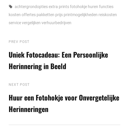
Tags,
achtergrondopties
extra prints
fotohokje huren
functies
kosten
offertes
pakketten
prijs
printmogelijkheden
reiskosten
service
vergelijken
verhuurbedrijven
Berichtnavigatie
Previous
PREV POST
Post
Uniek Fotocadeau: Een Persoonlijke
Herinnering in Beeld
Next
NEXT POST
Post
Huur een Fotohokje voor Onvergetelijke
Herinneringen