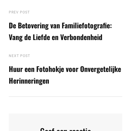
Berichtnavigatie
Previous
PREV POST
Post
De Betovering van Familiefotografie:
Vang de Liefde en Verbondenheid
Next
NEXT POST
Post
Huur een Fotohokje voor Onvergetelijke
Herinneringen