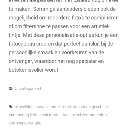
effecten aanpassen om het cadeau nog unieker
te maken. Sommige aanbieders bieden ook de
mogelijkheid om meerdere foto’s te combineren
of om filters toe te passen voor een artistiek
tintje. Met deze personalisatie-opties kun je een
fotocadeau creëren dat perfect aansluit bij de
persoonlijke smaak en voorkeuren van de
ontvanger, waardoor het nog specialer en
betekenisvoller wordt.
Categories
Uncategorized
Tags,
afbeelding
canvas
emotie
foto
fotocadeau
geschenk
herinnering
liefde
mok
momenten
puzzel
verbondenheid
voorwerp
vreugde