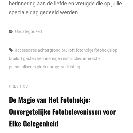
herinnering aan de liefde en vreugde die op jullie
speciale dag gedeeld werden.
Categories
Uncategorized
Tags,
accessoires
achtergrond
bruiloft
fotohokje
fotohokje op
bruiloft
gasten
herinneringen
instructies
interactie
personaliseren
plezier
props
verlichting
Berichtnavigatie
Previous
PREV POST
Post
De Magie van Het Fotohokje:
Onvergetelijke Fotobelevenissen voor
Elke Gelegenheid