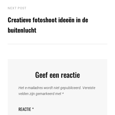
Next
NEXT POST
Post
Creatieve fotoshoot ideeën in de
buitenlucht
Geef een reactie
Het e-mailadres wordt niet gepubliceerd.
Vereiste
velden zijn gemarkeerd met
*
REACTIE
*