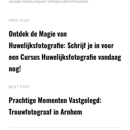
sociale media impact
verhaal
zelfvertrouwen
Berichtnavigatie
Previous
PREV POST
Post
Ontdek de Magie van
Huwelijksfotografie: Schrijf je in voor
een Cursus Huwelijksfotografie vandaag
nog!
Next
NEXT POST
Post
Prachtige Momenten Vastgelegd:
Trouwfotograaf in Arnhem