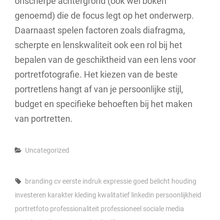
onscherpe achtergrond (ook wel bokeh
genoemd) die de focus legt op het onderwerp.
Daarnaast spelen factoren zoals diafragma,
scherpte en lenskwaliteit ook een rol bij het
bepalen van de geschiktheid van een lens voor
portretfotografie. Het kiezen van de beste
portretlens hangt af van je persoonlijke stijl,
budget en specifieke behoeften bij het maken
van portretten.
Categories
Uncategorized
Tags,
branding
cv
eerste indruk
expressie
goed belicht
houding
investeren
karakter
kleding
kwalitatief
linkedin
persoonlijkheid
portretfoto
professionaliteit
professioneel
sociale media